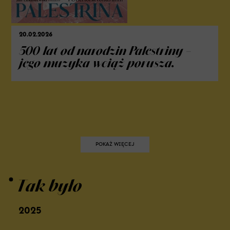
20.02.2026
500 lat od narodzin Palestriny –
jego muzyka wciąż porusza.
POKAŻ WIĘCEJ
Tak było
2025