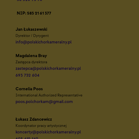
NIP: 583 21 61 377
Jan Łukaszewski
Dyrektor / Dyrygent
info@polskichorkameralny.pl
Magdalena Bray
Zastępca dyrektora
zastepca@polskichorkameralny.pl
693 732 604
Cornelia Poos
International Authorized Representative
poos.polchorkam@gmail.com
Łukasz Zdancewicz
Koordynator pracy artystycznej
koncerty@polskichorkameralny.pl
603 412 140