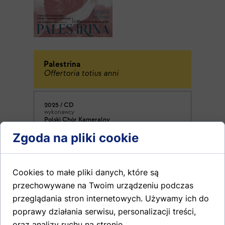
Palestrina
Offertoria totius anni
2025 / CD
wykonawcy
Polski Chór Kameralny
Jan Łukaszewski / dyrygent
Zgoda na pliki cookie
wydawnictwo
DUX
wydanie 4-płytowe na 500-lecie urodziny G. P.
da Palestriny
Cookies to małe pliki danych, które są
przechowywane na Twoim urządzeniu podczas
przeglądania stron internetowych. Używamy ich do
poprawy działania serwisu, personalizacji treści,
oraz analizy ruchu na stronie.