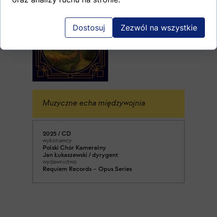
Dostosuj
Zezwól na wszystkie
Muzyczne echa międzywojnia
2025 / CD
wykonawcy
Polski Chór Kameralny
Jan Łukaszewski / dyrygent
wydawnictwo
Requiem Records – Opus Series