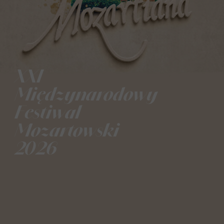
XXI
Międzynarodowy
Festiwal
Mozartowski
2026