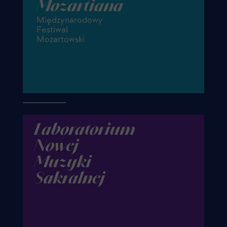
Mozartiana
Międzynarodowy
Festiwal
Mozartowski
______________
Laboratorium
Nowej
Muzyki
Sakralnej